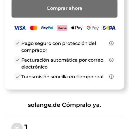
Comprar ahora
check
Pago seguro con protección del
info_outline
comprador
check
Facturación automática por correo
info_outline
electrónico
check
Transmisión sencilla en tiempo real
info_outline
solange.de Cómpralo ya.
1.
shopping_cart